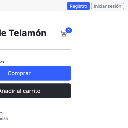
Registro
Iniciar sesión
de Telamón
0
res
Comprar
Añadir al carrito
es
beza