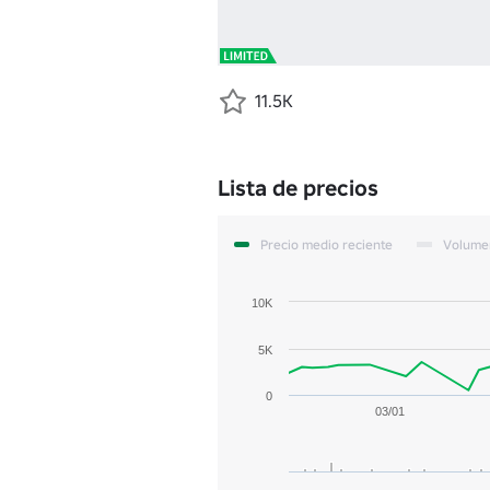
11.5K
Lista de precios
Precio medio reciente
Volume
10K
5K
0
03/01