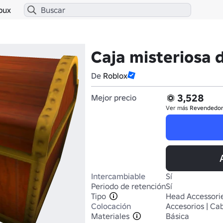
bux
Caja misteriosa 
De
Roblox
3,528
Mejor precio
Ver más
Revendedo
Intercambiable
Sí
Periodo de retención
Sí
Tipo
Head Accessori
Colocación
Accesorios | Ca
Materiales
Básica