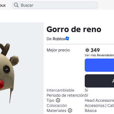
bux
Gorro de reno
De
Roblox
349
Mejor precio
Ver más
Revendedo
Intercambiable
Sí
Periodo de retención
Sí
Tipo
Head Accessori
Colocación
Accesorios | Ca
Materiales
Básica