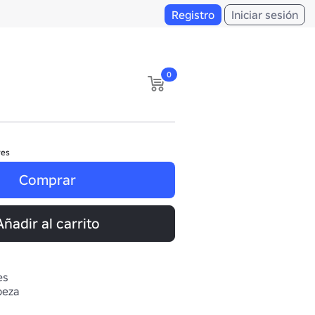
Registro
Iniciar sesión
0
res
Comprar
Añadir al carrito
es
beza