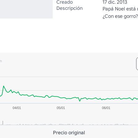
Creado
17 dic. 2013
Descripción
Papá Noel está m
¿Con ese gorro?
n
04/01
05/01
06/01
Precio original