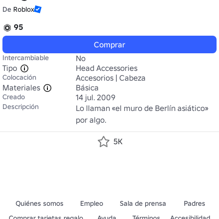
De
Roblox
95
Comprar
Intercambiable
No
Tipo
Head Accessories
Colocación
Accesorios | Cabeza
Materiales
Básica
Creado
14 jul. 2009
Descripción
Lo llaman «el muro de Berlín asiático» 
por algo.
5K
Quiénes somos
Empleo
Sala de prensa
Padres
Comprar tarjetas regalo
Ayuda
Términos
Accesibilidad