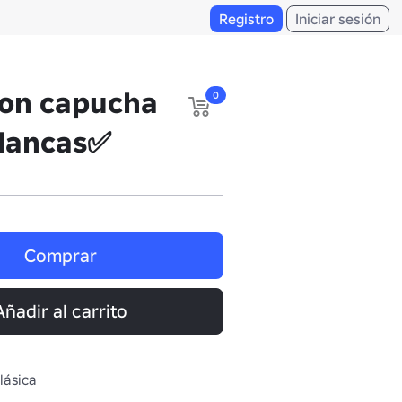
Registro
Iniciar sesión
on capucha
0
blancas✅
Comprar
Añadir al carrito
lásica