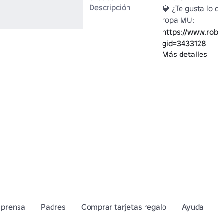
Descripción
💎 ¿Te gusta lo 
ropa MU: 
https://www.ro
gid=3433128
Más detalles
MU x SynxChaz
 prensa
Padres
Comprar tarjetas regalo
Ayuda