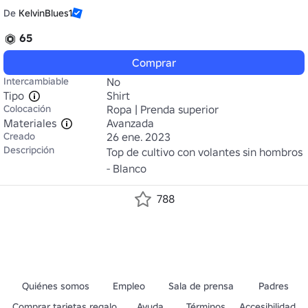
De
KelvinBlues1
65
Comprar
Intercambiable
No
Tipo
Shirt
Colocación
Ropa | Prenda superior
Materiales
Avanzada
Creado
26 ene. 2023
Descripción
Top de cultivo con volantes sin hombros 
- Blanco
788
Quiénes somos
Empleo
Sala de prensa
Padres
Comprar tarjetas regalo
Ayuda
Términos
Accesibilidad