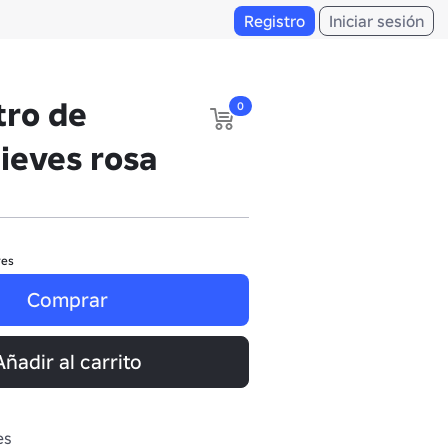
Registro
Iniciar sesión
tro de
0
nieves rosa
res
Comprar
Añadir al carrito
es