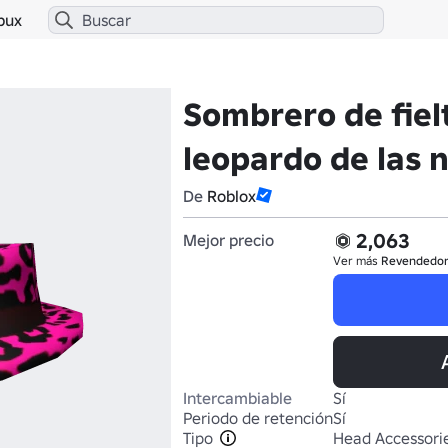
bux
Sombrero de fiel
leopardo de las 
De
Roblox
2,063
Mejor precio
Ver más
Revendedo
Intercambiable
Sí
Periodo de retención
Sí
Tipo
Head Accessori