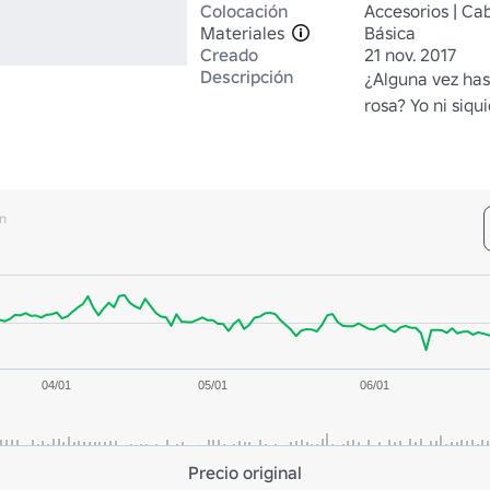
Colocación
Accesorios | Ca
Materiales
Básica
Creado
21 nov. 2017
Descripción
¿Alguna vez has 
rosa? Yo ni siqu
n
04/01
05/01
06/01
Precio original