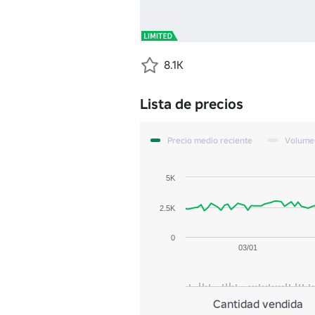
8.1K
Lista de precios
Precio medio reciente
Volume
5K
2.5K
0
03/01
Cantidad vendida