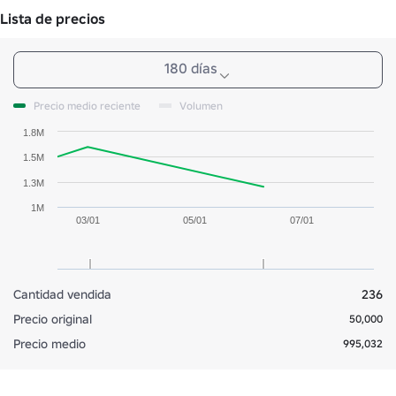
Lista de precios
180 días
Precio medio reciente
Volumen
1.8M
1.5M
1.3M
1M
03/01
05/01
07/01
Cantidad vendida
236
Precio original
50,000
Precio medio
995,032