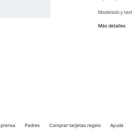
Modelado y text
Más detalles
https://www.ro
Shoulder-Radio
Arma lateral: 
https://www.ro
20-Handgun-Rig
https://www.ro
Crossdraw-Stun
Chaleco: 
https://www.ro
LEO-Ballistic-V
 prensa
Padres
Comprar tarjetas regalo
https://www.ro
Ayuda