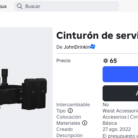
bux
Cinturón de serv
De
JohnDrinkin
65
Precio
Intercambiable
No
Tipo
Waist Accessori
Colocación
Accesorios | Cin
Materiales
Básica
Creado
27 ago. 2022
Descripción
El presupuesto e