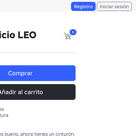
Registro
Iniciar sesión
icio LEO
0
Comprar
Añadir al carrito
es
tura
s bueno, ahora tienes un cinturón.
