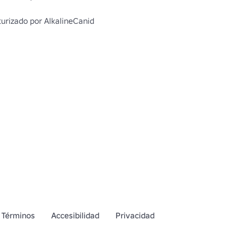
urizado por AlkalineCanid

Micrófono opcional: 
blox.com/catalog/9666706628/Over-
-Mic
blox.com/catalog/9666724041/Mk-
ht-Hip
Pistola aturdidora: 
blox.com/catalog/8589654981/Black-
-Gun-Left-Waist
blox.com/catalog/10857186008/Urban-
est-Black
Artículos de UGC aquí: 
blox.com/catalog?
Términos
Accesibilidad
Privacidad