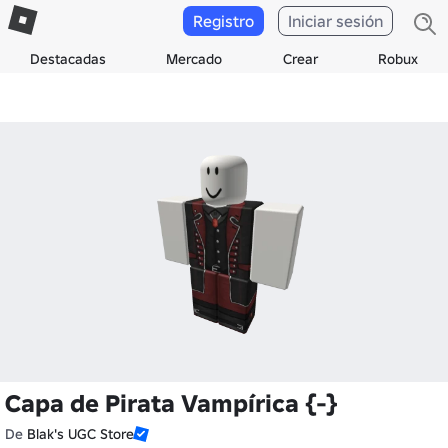
Registro
Iniciar sesión
Destacadas
Mercado
Crear
Robux
Capa de Pirata Vampírica {-}
De
Blak's UGC Store