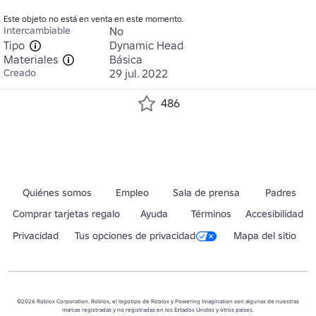
Este objeto no está en venta en este momento.
Intercambiable
No
Tipo
Dynamic Head
Materiales
Básica
Creado
29 jul. 2022
486
Quiénes somos
Empleo
Sala de prensa
Padres
Comprar tarjetas regalo
Ayuda
Términos
Accesibilidad
Privacidad
Tus opciones de privacidad
Mapa del sitio
©2026 Roblox Corporation. Roblox, el logotipo de Roblox y Powering Imagination son algunas de nuestras
marcas registradas y no registradas en los Estados Unidos y otros países.