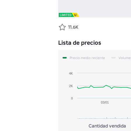
11.6K
Lista de precios
Precio medio reciente
Volume
4K
2K
0
03/01
Cantidad vendida