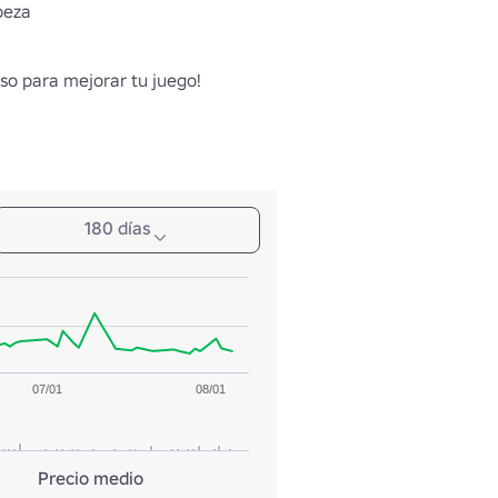
beza
so para mejorar tu juego!
180 días
07/01
08/01
Precio medio