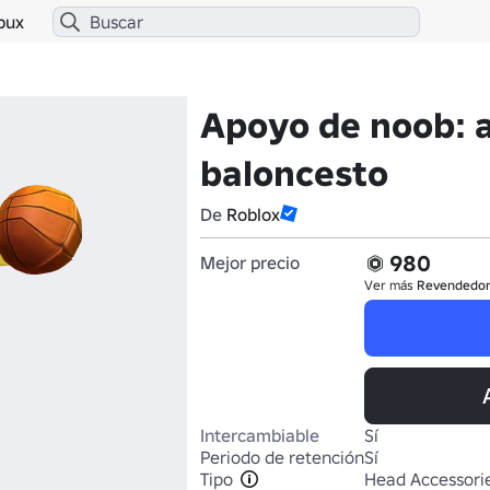
bux
Apoyo de noob: 
baloncesto
De
Roblox
980
Mejor precio
Ver más
Revendedo
Intercambiable
Sí
Periodo de retención
Sí
Tipo
Head Accessori