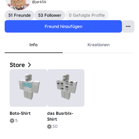
@jar656
51 Freunde
53 Follower
0 Gefolgte Profile
Freund hinzufügen
Info
Kreationen
Store
Boto-Shirt
das Busrblx-
Shirt
5
50