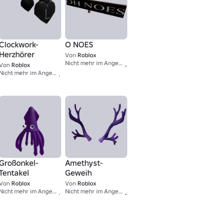
Clockwork-
O NOES
Herzhörer
Von
Roblox
2,000
Nicht mehr im Angebot
Von
Roblox
20K+
Nicht mehr im Angebot
Großonkel-
Amethyst-
Tentakel
Geweih
Von
Roblox
Von
Roblox
9,001
2,500
Nicht mehr im Angebot
Nicht mehr im Angebot