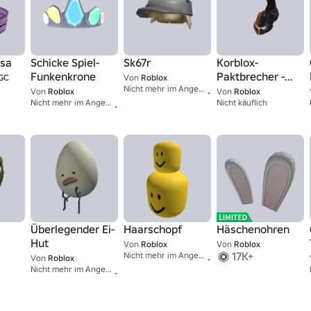
osa
Schicke Spiel-
Sk67r
Korblox-
Funkenkrone
Paktbrecher -
UGC
Von
Roblox
67
Nicht mehr im Angebot
Helm
Von
Roblox
Von
Roblox
100
Nicht mehr im Angebot
Nicht käuflich
Überlegender Ei-
Haarschopf
Häschenohren
Hut
Von
Roblox
Von
Roblox
2,000
17K+
Nicht mehr im Angebot
Von
Roblox
1
Nicht mehr im Angebot