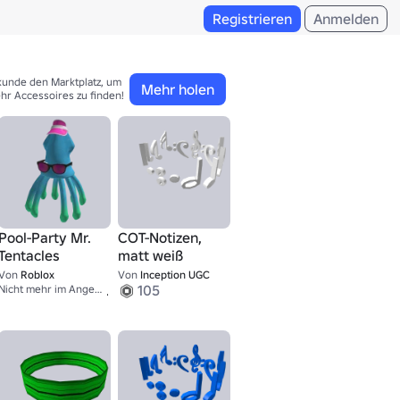
Registrieren
Anmelden
kunde den Marktplatz, um 

Mehr holen
hr Accessoires zu finden!
Pool-Party Mr.
COT-Notizen,
Tentacles
matt weiß
1,337
Von
Roblox
Von
Inception UGC
9,001
105
Nicht mehr im Angebot