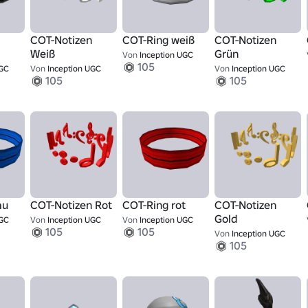
COT-Notizen
COT-Ring weiß
COT-Notizen
Weiß
Grün
Von
Inception UGC
105
UGC
Von
Inception UGC
Von
Inception UGC
105
105
au
COT-Notizen Rot
COT-Ring rot
COT-Notizen
Gold
UGC
Von
Inception UGC
Von
Inception UGC
105
105
Von
Inception UGC
105