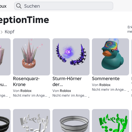
bux
ceptionTime
Er
Kopf
me
Rosenquarz-
Sturm-Hörner
Sommerente
euer
Krone
der
Von
Roblox
Sturmhimmel
Nicht mehr im Angebot
Von
Roblox
Von
Roblox
1
8,000
30K+
Nicht mehr im Angebot
Nicht mehr im Angebot
Nicht mehr im Angebot