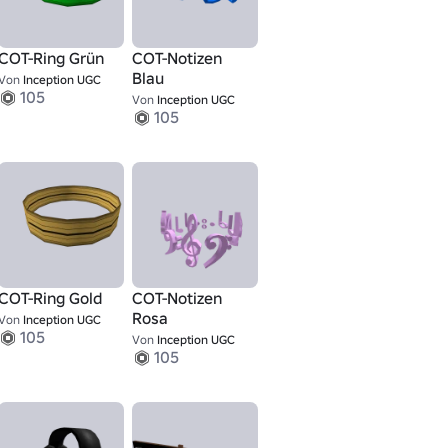
COT-Ring Grün
COT-Notizen
Blau
Von
Inception UGC
105
Von
Inception UGC
105
COT-Ring Gold
COT-Notizen
Rosa
Von
Inception UGC
105
Von
Inception UGC
105