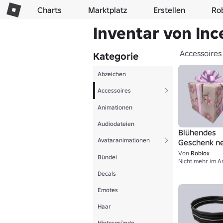
Charts
Marktplatz
Erstellen
Ro
Inventar von In
Accessoires
Kategorie
Abzeichen
Accessoires
Animationen
Audiodateien
Blühendes
Avataranimationen
Geschenk n
Anfänge
Von
Roblox
Bündel
Decals
Emotes
Haar
Hintergründe