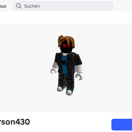
bux
rson430