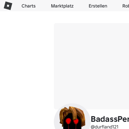
Charts
Marktplatz
Erstellen
Ro
BadassPe
@durfland121