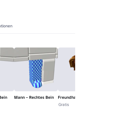
ationen
Bein
Mann – Rechtes Bein
Freundhaar
Blau-schwarz
Motorradhem
Gratis
Gratis