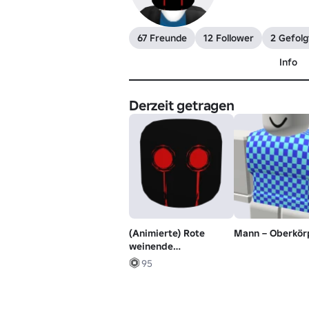
67 Freunde
12 Follower
2 Gefolg
Info
Derzeit getragen
(Animierte) Rote
Mann – Oberkör
weinende
Entitätsmaske
95