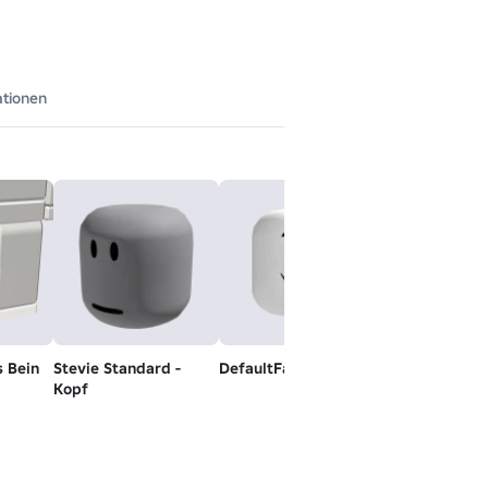
ationen
 Bein
Stevie Standard -
DefaultFallBackMood
Freundhaar
Kopf
Gratis