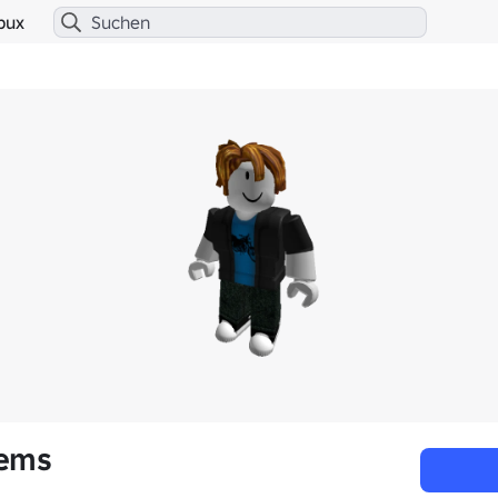
bux
ems