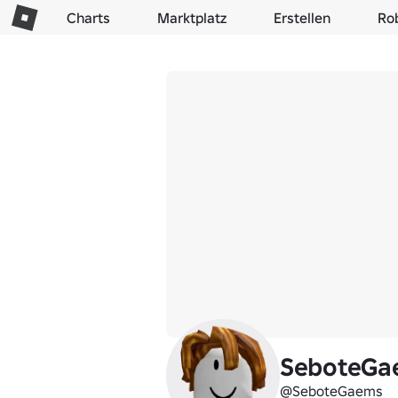
Charts
Marktplatz
Erstellen
Ro
SeboteGa
@SeboteGaems