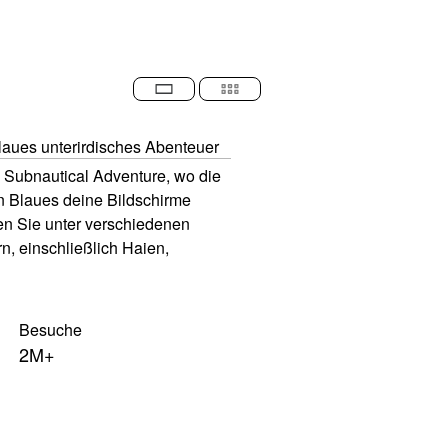
aues unterirdisches Abenteuer
Subnautical Adventure, wo die 
 Blaues deine Bildschirme 
 Sie unter verschiedenen 
 einschließlich Haien, 
en und vielem mehr in 
lten mit Ihren Freunden, die 
Sie sie von Angesicht zu 
Besuche
2M+
n hoch, Favorit, schließen Sie 
ep Blue Subnautical Adventure) 
twicklung dieses Erlebnisses 