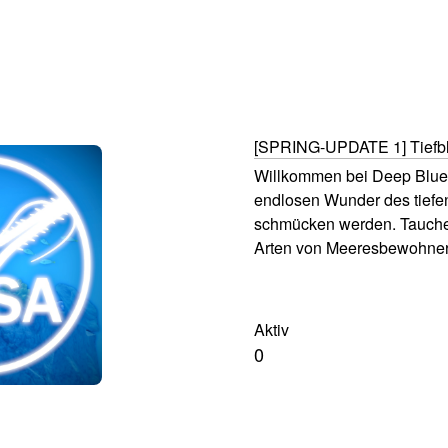
[SPRING-UPDATE 1] Tiefbl
Willkommen bei Deep Blue 
endlosen Wunder des tiefen
schmücken werden. Tauchen
Arten von Meeresbewohnern,
Delfinen, Walen, Schildkröt
einzigartigen Unterwasserwe
Abzeichen sammeln, indem 
Aktiv
Angesicht berühren.

0
Fühlen Sie sich frei, Daume
sich unserer Gruppe an (De
und spenden Sie, um die En