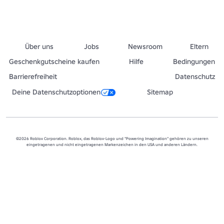
Über uns
Jobs
Newsroom
Eltern
Geschenkgutscheine kaufen
Hilfe
Bedingungen
Barrierefreiheit
Datenschutz
Deine Datenschutzoptionen
Sitemap
©2026 Roblox Corporation. Roblox, das Roblox-Logo und "Powering Imagination" gehören zu unseren
eingetragenen und nicht eingetragenen Markenzeichen in den USA und anderen Ländern.