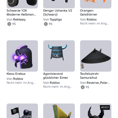
Schwarze Y2K
Dengar Ushanka V2
Orangen-
Moderne Halbmond-
(Schwarz)
Geisthörner
Kopfhörer
Von
Rektway
Von
Toppligo
Von
Roblox
Nicht mehr im Angebot
95
95
Kleos Erebus
Agonisierend
Teufelsstroh-
glücklicher Eimer
Samuraihut
Von
Roblox
Nicht mehr im Angebot
Von
Roblox
Von
Reverse_Polarity
Nicht mehr im Angebot
95
#5551