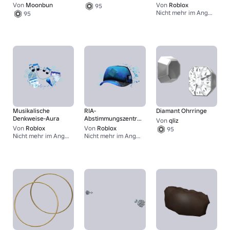
Anfänge
Von
Moonbun
Von
Roblox
95
Nicht mehr im Angebot
95
1
Musikalische
RIA-
Diamant Ohrringe
Denkweise-Aura
Abstimmungszentrum
Von
qliz
2026 -
Von
Roblox
Von
Roblox
95
Willkommenskappe
Nicht mehr im Angebot
Nicht mehr im Angebot
1
1