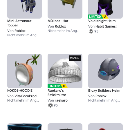
Mini-Astronaut-
Müllbot - Hut
Void Knight Helm
Topper
Von
Roblox
Von
Habit Games!
Von
Roblox
Nicht mehr im Angebot
95
Nicht mehr im Angebot
#12132
KOKOS-HOODIE
Raekaro's
Bloxy Builders Helm
Strickmütze
Von
VitaCocoProductions
Von
Roblox
Nicht mehr im Angebot
Von
raekaro
Nicht mehr im Angebot
50
95