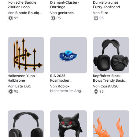
Ikonische Baddie
Diamant-Cluster-
Dunkelbraunes
2000er Hoop-
Ohrringe
Fuzzy-Kopfband
Ohrringe in Silber
Von
Blonde Boutique
Von
genkroco
Von
Ellzd
95
95
95
Halloween Yuno
RIA 2025
Kopfhörer Black
Halbkrone
Kosmischer
Bows Trendy Basic
Spyglass-Hut des
Shiny Y2K
Von
Late UGC
Von
Roblox
Von
Coast UGC
Reisenden
Nicht mehr im Angebot
95
95