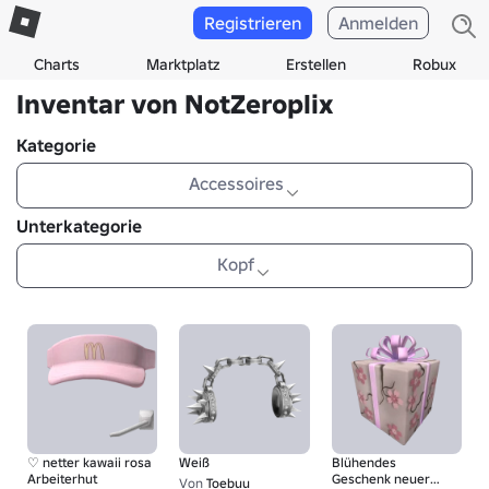
Registrieren
Anmelden
Charts
Marktplatz
Erstellen
Robux
Inventar von NotZeroplix
Kategorie
Accessoires
Unterkategorie
Kopf
♡ netter kawaii rosa
Weiß
Blühendes
Arbeiterhut
Geschenk neuer
Von
Toebuu