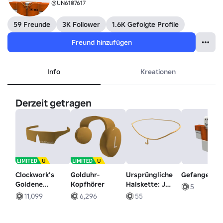
@UN6107617
59 Freunde
3K Follower
1.6K Gefolgte Profile
Freund hinzufügen
Info
Kreationen
Derzeit getragen
Clockwork's
Golduhr-
Ursprüngliche
Gefangener
Goldene
Kopfhörer
Halskette: J
5
Schattierungen
(Gold)
11,099
6,296
55