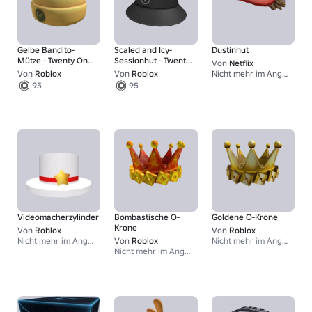
Gelbe Bandito-
Scaled and Icy-
Dustinhut
Mütze - Twenty One
Sessionhut - Twenty
Von
Netflix
Pilots
One Pilots
Von
Roblox
Von
Roblox
Nicht mehr im Angebot
1
95
95
Videomacherzylinder
Bombastische O-
Goldene O-Krone
Krone
Von
Roblox
Von
Roblox
Nicht mehr im Angebot
Von
Roblox
Nicht mehr im Angebot
Nicht mehr im Angebot