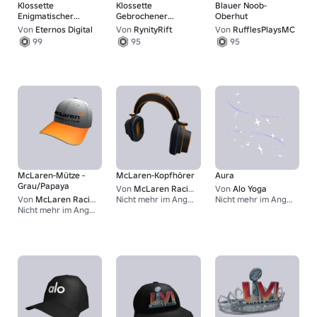
Klossette
Klossette
Blauer Noob-
Enigmatischer
Gebrochener
Oberhut
Fransen-Cowboyhut
Weltraumhelm
Von
Eternos Digital
Von
RynityRift
Von
RufflesPlaysMC
99
95
95
McLaren-Mütze -
McLaren-Kopfhörer
Aura
Grau/Papaya
Von
McLaren Racing F1
Von
Alo Yoga
Von
McLaren Racing F1
Nicht mehr im Angebot
Nicht mehr im Angebot
1
1
Nicht mehr im Angebot
1