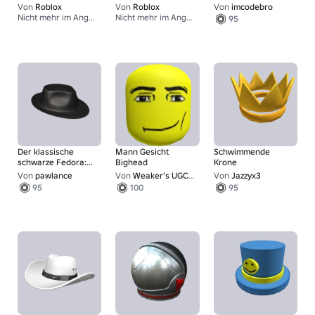
Anfänge
2026 -
Von
Roblox
Von
Roblox
Von
imcodebro
Willkommenskappe
Nicht mehr im Angebot
Nicht mehr im Angebot
95
1
1
Der klassische
Mann Gesicht
Schwimmende
schwarze Fedora:
Bighead
Krone
Modernisiert
Von
pawlance
Von
Weaker's UGC Community
Von
Jazzyx3
95
100
95