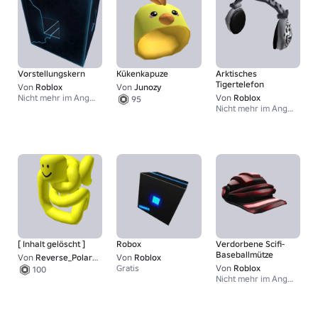
Vorstellungskern
Kükenkapuze
Arktisches
Tigertelefon
Von
Roblox
Von
Junozy
Nicht mehr im Angebot
Von
Roblox
95
Nicht mehr im Angebot
[ Inhalt gelöscht ]
Robox
Verdorbene Scifi-
Baseballmütze
Von
Reverse_Polarity
Von
Roblox
Gratis
Von
Roblox
100
Nicht mehr im Angebot