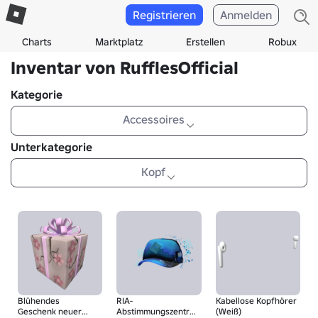
Registrieren
Anmelden
Charts
Marktplatz
Erstellen
Robux
Inventar von RufflesOfficial
Kategorie
Accessoires
Unterkategorie
Kopf
Blühendes
RIA-
Kabellose Kopfhörer
Geschenk neuer
Abstimmungszentrum
(Weiß)