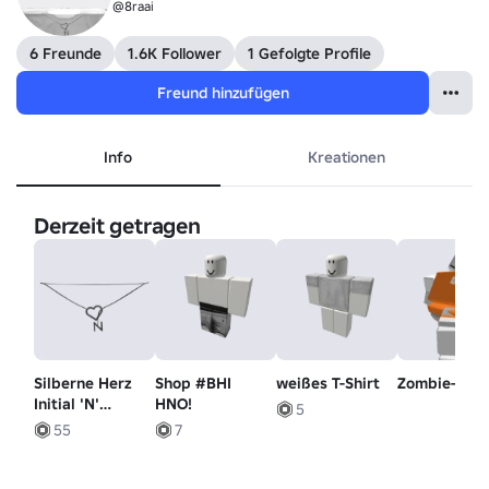
@8raai
6 Freunde
1.6K Follower
1 Gefolgte Profile
Freund hinzufügen
Info
Kreationen
Derzeit getragen
Silberne Herz
Shop #BHI
weißes T-Shirt
Zombie-Ren
Initial 'N'
HNO!
5
Halskette 1.0
55
7