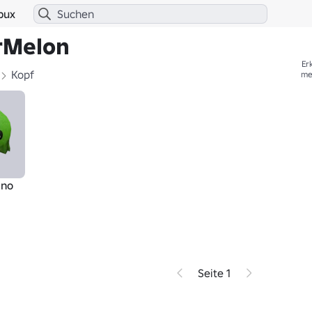
bux
rMelon
Er
Kopf
me
ino
Seite 1