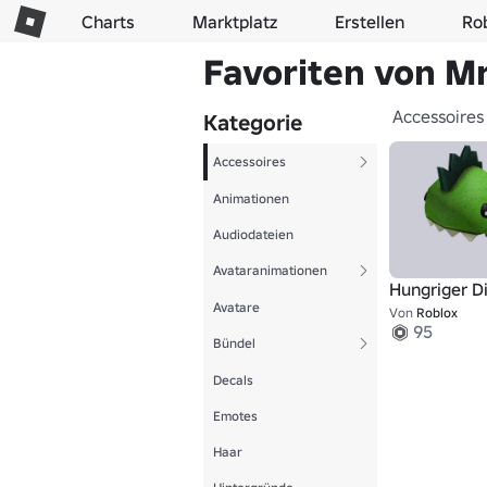
Charts
Marktplatz
Erstellen
Ro
Favoriten von M
Accessoires
Kategorie
Accessoires
Animationen
Audiodateien
Avataranimationen
Hungriger D
Avatare
Von
Roblox
95
Bündel
Decals
Emotes
Haar