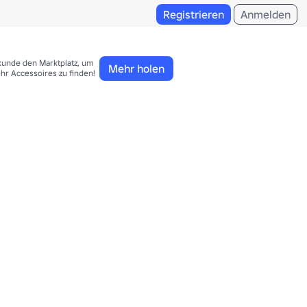
Registrieren
Anmelden
kunde den Marktplatz, um 

Mehr holen
hr Accessoires zu finden!