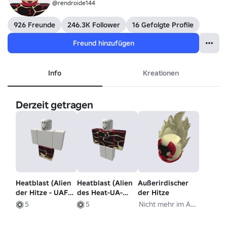
@rendroide144
926 Freunde
246.3K Follower
16 Gefolgte Profile
Freund hinzufügen
Info
Kreationen
Derzeit getragen
Heatblast (Alien
Heatblast (Alien
Außerirdischer
der Hitze - UAF)
des Heat-UA-
der Hitze
[-]
Färbbaren
Nicht mehr im Angebot
5
5
Logos) [+]