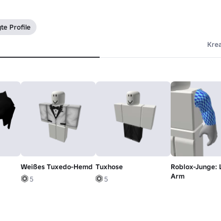
te Profile
Kre
Weißes Tuxedo-Hemd
Tuxhose
Roblox-Junge: 
Arm
5
5