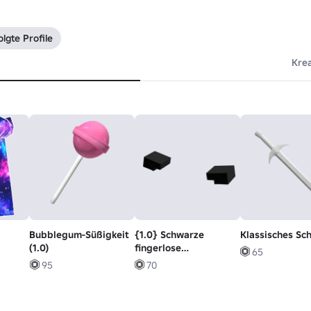
lgte Profile
Kre
Bubblegum-Süßigkeit
{1.0} Schwarze
Klassisches Sc
(1.0)
fingerlose
65
Handschuhe
95
70