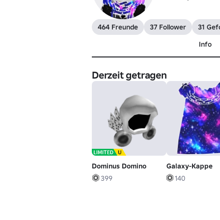
464 Freunde
37 Follower
31 Gefo
Info
Derzeit getragen
Dominus Domino
Galaxy-Kappe
399
140