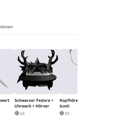
ationen
hwert
Schwarzer Fedora +
Kopfhörer + ipod
Hakari
Uhrwerk + Hörner
bunii
55
65
55