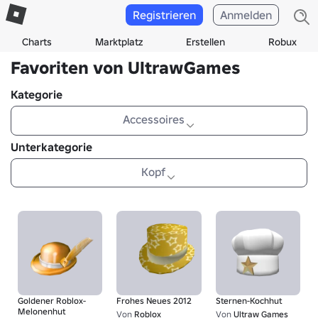
Registrieren
Anmelden
Charts
Marktplatz
Erstellen
Robux
Favoriten von UltrawGames
Kategorie
Accessoires
Unterkategorie
Kopf
Goldener Roblox-
Frohes Neues 2012
Sternen-Kochhut
Melonenhut
Von
Roblox
Von
Ultraw Games