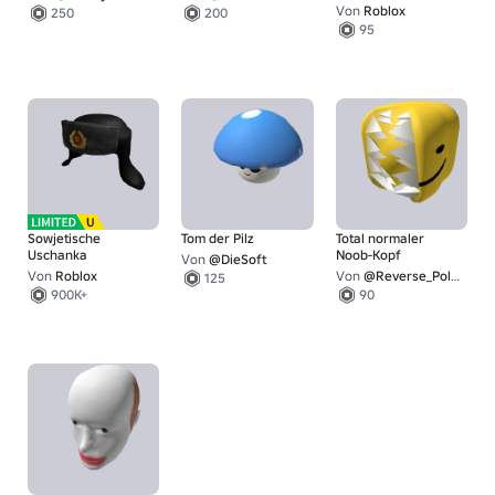
Von
Roblox
250
200
95
Sowjetische
Tom der Pilz
Total normaler
Uschanka
Noob-Kopf
Von
@DieSoft
Von
Roblox
Von
@Reverse_Polarity
125
900K+
90