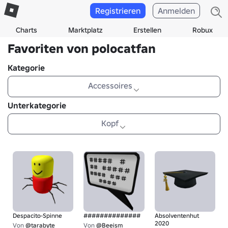
Registrieren
Anmelden
Charts
Marktplatz
Erstellen
Robux
Favoriten von polocatfan
Kategorie
Accessoires
Unterkategorie
Kopf
Despacito-Spinne
##############
Absolventenhut
2020
Von
@tarabyte
Von
@Beeism