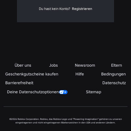
Du hast kein Konto?
Registrieren
Über uns
Jobs
Newsroom
Eltern
Geschenkgutscheine kaufen
Hilfe
Bedingungen
Barrierefreiheit
Datenschutz
Deine Datenschutzoptionen
Sitemap
©2026 Roblox Corporation. Roblox, das Roblox-Logo und "Powering Imagination" gehören zu unseren
eingetragenen und nicht eingetragenen Markenzeichen in den USA und anderen Ländern.