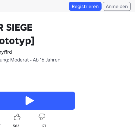
Registrieren
Anmelden
R SIEGE
ototyp]
yffrd
fung: Moderat • Ab 16 Jahren
t
583
171