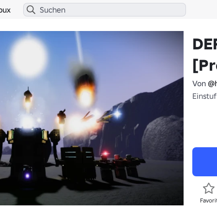
bux
DE
[Pr
Von
@h
Einstu
Favori