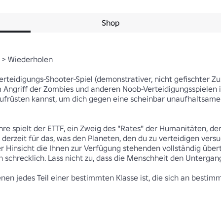
Shop
 > Wiederholen

erteidigungs-Shooter-Spiel (demonstrativer, nicht gefischter Zus
Angriff der Zombies und anderen Noob-Verteidigungsspielen ins
ufrüsten kannst, um dich gegen eine scheinbar unaufhaltsame Kr
hre spielt der ETTF, ein Zweig des "Rates" der Humanitäten, de
erzeit für das, was den Planeten, den du zu verteidigen versuchs
r Hinsicht die Ihnen zur Verfügung stehenden vollständig übertr
on schrecklich. Lass nicht zu, dass die Menschheit den Untergan
en jedes Teil einer bestimmten Klasse ist, die sich an bestimmte