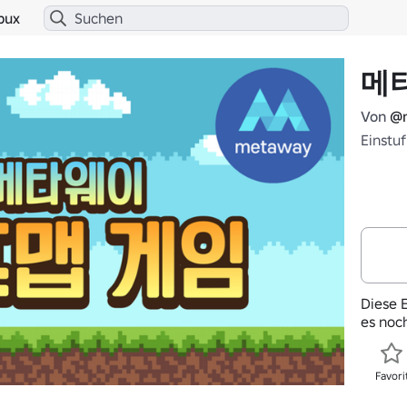
bux
메
Von
@
Einstu
Diese E
es noc
Favori