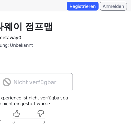
Registrieren
Anmelden
타웨이 점프맵
metaway0
fung: Unbekannt
Nicht verfügbar
xperience ist nicht verfügbar, da
h nicht eingestuft wurde
t
0
0