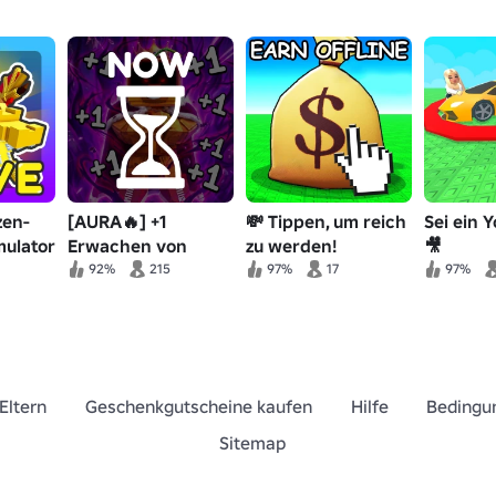
zen-
[AURA🔥] +1
💸 Tippen, um reich
Sei ein 
mulator
Erwachen von
zu werden!
🎥
Brainrots
92%
215
97%
17
97%
Eltern
Geschenkgutscheine kaufen
Hilfe
Bedingu
Sitemap