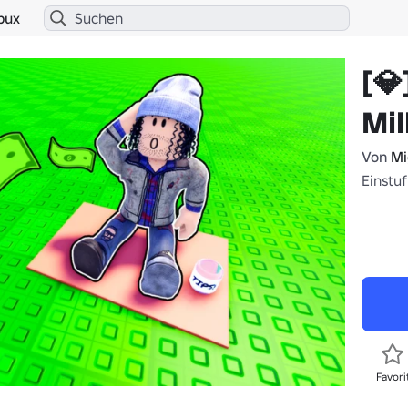
bux
[💎
Mil
Von
Mi
Einstu
Favori