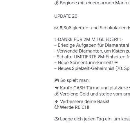
💰 Beginne mit einem armen Mann und
UPDATE 20!

🍬🍫Süßigkeiten- und Schokoladen-K
✨DANKE FÜR 2M MITGLIEDER! ✨

– Erledige Aufgaben für Diamanten! 
- Verwende Diamanten, um Kisten zu 
- Schalte LIMITIERTE 2M-Einheiten frei
– Neue Sonnenturm-Einheit! ☀ 

– Neues Spielzeit-Geheimnis! (70. Sp
🎮 So spielt man: 

🔫 Kaufe CASH-Türme und platziere si
💰 Verdiene Geld und steige vom arm
⏫ Verbessere deine Basis! 

🤑 Werde REICH! 

🎁 Logge dich jeden Tag ein, um kost