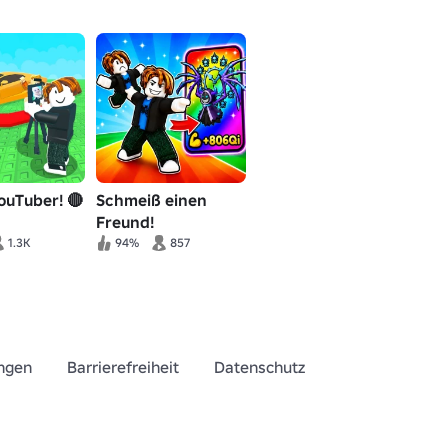
YouTuber! 🔴
Schmeiß einen
Freund!
1.3K
94%
857
ngen
Barrierefreiheit
Datenschutz