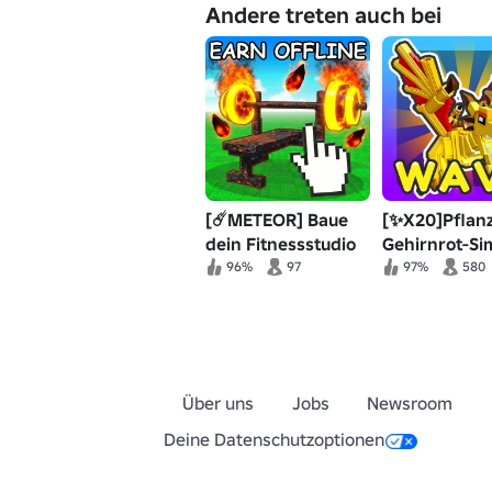
Andere treten auch bei
[☄️METEOR] Baue
[✨X20]Pflan
dein Fitnessstudio
Gehirnrot-Si
💪
96%
97
97%
580
Über uns
Jobs
Newsroom
Deine Datenschutzoptionen