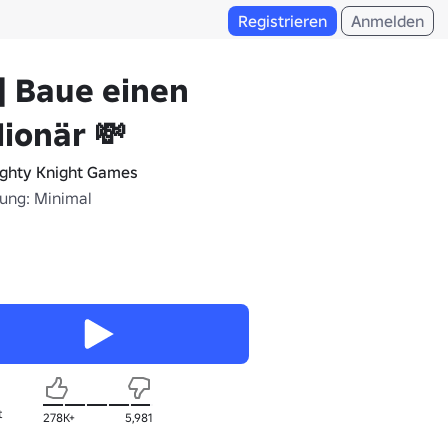
Registrieren
Anmelden
] Baue einen
lionär 💸
ghty Knight Games
fung: Minimal
t
278K+
5,981