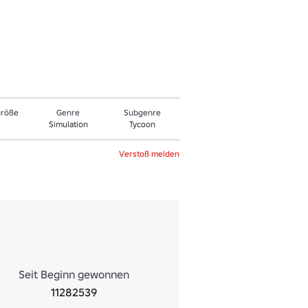
größe
Genre
Sub­gen­re
Simulation
Tycoon
Verstoß melden
Seit Beginn gewonnen
11282539