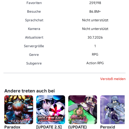
Favoriten
259,198
Besuche
86.8M+
Sprachchat
Nicht unterstützt
Kamera
Nicht unterstützt
Aktualisiert
30.7.2026
Servergröße
1
RPG
Genre
Action RPG
Sub­gen­re
Verstoß melden
Andere treten auch bei
Paradox
[UPDATE 2.5]
(UPDATE)
Peroxid