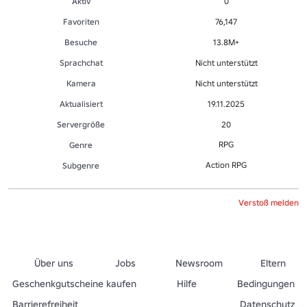
Aktiv
0
Favoriten
76,147
Besuche
13.8M+
Sprachchat
Nicht unterstützt
Kamera
Nicht unterstützt
Aktualisiert
19.11.2025
Servergröße
20
RPG
Genre
Action RPG
Sub­gen­re
Verstoß melden
Über uns
Jobs
Newsroom
Eltern
Geschenkgutscheine kaufen
Hilfe
Bedingungen
Barrierefreiheit
Datenschutz