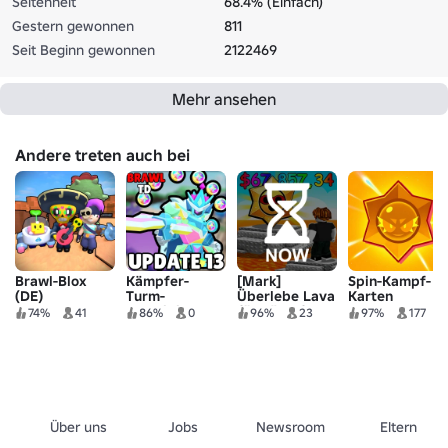
Seltenheit
68.4% (Einfach)
Gestern gewonnen
811
Seit Beginn gewonnen
2122469
Mehr ansehen
Andere treten auch bei
Brawl-Blox
Kämpfer-
[Mark]
Spin-Kampf-
(DE)
Turm-
Überlebe Lava
Karten
Verteidigung
für Kämpfer!
74%
41
86%
0
96%
23
97%
177
🔥
Über uns
Jobs
Newsroom
Eltern