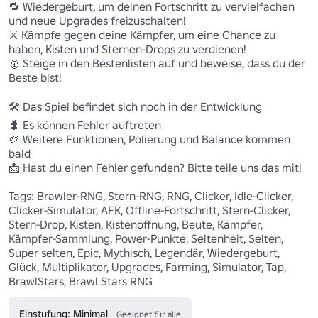
🔁 Wiedergeburt, um deinen Fortschritt zu vervielfachen 
und neue Upgrades freizuschalten! 

⚔️ Kämpfe gegen deine Kämpfer, um eine Chance zu 
haben, Kisten und Sternen-Drops zu verdienen! 

🥇 Steige in den Bestenlisten auf und beweise, dass du der 
Beste bist! 

🛠️ Das Spiel befindet sich noch in der Entwicklung 

🐛 Es können Fehler auftreten 

🎨 Weitere Funktionen, Polierung und Balance kommen 
bald 

📩 Hast du einen Fehler gefunden? Bitte teile uns das mit! 

Tags: Brawler-RNG, Stern-RNG, RNG, Clicker, Idle-Clicker, 
Clicker-Simulator, AFK, Offline-Fortschritt, Stern-Clicker, 
Stern-Drop, Kisten, Kistenöffnung, Beute, Kämpfer, 
Kämpfer-Sammlung, Power-Punkte, Seltenheit, Selten, 
Super selten, Epic, Mythisch, Legendär, Wiedergeburt, 
Glück, Multiplikator, Upgrades, Farming, Simulator, Tap, 
BrawlStars, Brawl Stars RNG 
Einstufung: Minimal
Geeignet für alle