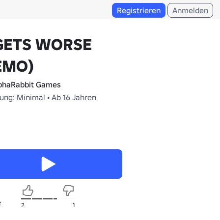
Registrieren
Anmelden
 GETS WORSE
EMO)
phaRabbit Games
ung: Minimal • Ab 16 Jahren
t
2
1