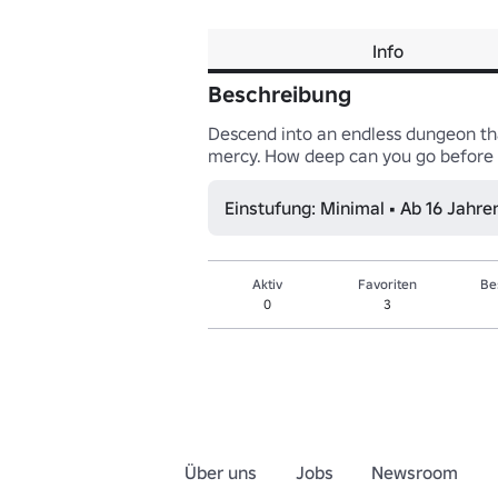
Info
Beschreibung
Descend into an endless dungeon that 
mercy. How deep can you go before
Einstufung: Minimal • Ab 16 Jahre
Aktiv
Favoriten
Be
0
3
Über uns
Jobs
Newsroom