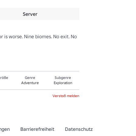
Server
r is worse. Nine biomes. No exit. No 
größe
Genre
Sub­gen­re
Adventure
Exploration
Verstoß melden
ngen
Barrierefreiheit
Datenschutz