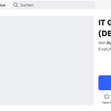
bux
IT
(D
Von
Al
Einstuf
Favori