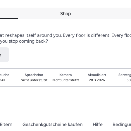
Shop
reshapes itself around you. Every floor is different. Every floo
 you stop coming back?
n
suche
Sprachchat
Kamera
Aktualisiert
Server
141
Nicht unterstützt
Nicht unterstützt
28.3.2026
50
Eltern
Geschenkgutscheine kaufen
Hilfe
Bedingu