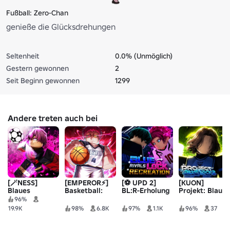
Fußball: Zero-Chan
genieße die Glücksdrehungen
Seltenheit
0.0% (Unmöglich)
Gestern gewonnen
2
Seit Beginn gewonnen
1299
Andere treten auch bei
[🪄NESS]
[EMPEROR⚡]
[⚽ UPD 2]
[KUON]
Blaues
Basketball:
BL:R-Erholung
Projekt: Blaues
Schloss:
Null
Schloss 2
96%
Rivalen
19.9K
98%
6.8K
97%
1.1K
96%
37