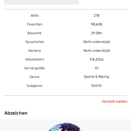
Aktiv
278
Favoriten
98,608
Besuche
29.3M+
Sprachchat
Nicht unterstützt
Kamera
Nicht unterstützt
Aktualisiert
9.8.2026
Servergröße
10
Sports & Racing
Genre
Sports
Sub­gen­re
Verstoß melden
Abzeichen