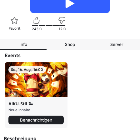
Favorit
243K+
12K+
Info
Shop
Server
Events
So., 16. Aug., 16:00
AIKU-Stil 🐍
Neue Inhalte
Benachrichtigen
Beschreibung