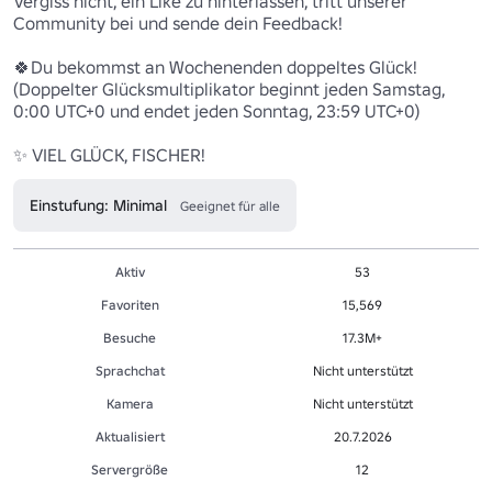
Vergiss nicht, ein Like zu hinterlassen, tritt unserer 
Community bei und sende dein Feedback!

🍀Du bekommst an Wochenenden doppeltes Glück!

(Doppelter Glücksmultiplikator beginnt jeden Samstag, 
0:00 UTC+0 und endet jeden Sonntag, 23:59 UTC+0)

✨ VIEL GLÜCK, FISCHER!
Einstufung: Minimal
Geeignet für alle
Aktiv
53
Favoriten
15,569
Besuche
17.3M+
Sprachchat
Nicht unterstützt
Kamera
Nicht unterstützt
Aktualisiert
20.7.2026
Servergröße
12