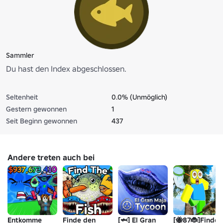
Sammler
Du hast den Index abgeschlossen.
Seltenheit
0.0% (Unmöglich)
Gestern gewonnen
1
Seit Beginn gewonnen
437
Andere treten auch bei
Entkomme
Finde den
[🦈] El Gran
[🐝87🐞]Finde