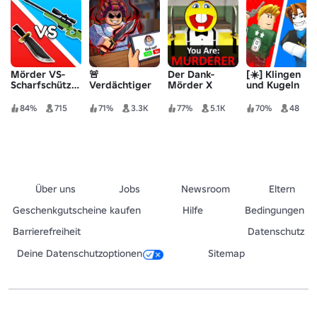
Mörder VS-
🚨
Der Dank-
[☀️] Klingen
Scharfschützen-
Verdächtiger
Mörder X
und Kugeln
DUELLE
84%
715
71%
3.3K
77%
5.1K
70%
48
Über uns
Jobs
Newsroom
Eltern
Geschenkgutscheine kaufen
Hilfe
Bedingungen
Barrierefreiheit
Datenschutz
Deine Datenschutzoptionen
Sitemap