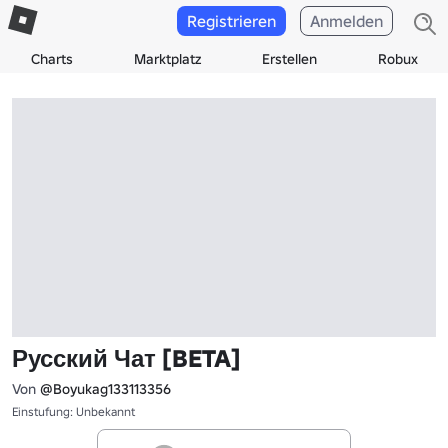
Registrieren
Anmelden
Charts
Marktplatz
Erstellen
Robux
Русский Чат [BETA]
Von
@Boyukag133113356
Einstufung: Unbekannt