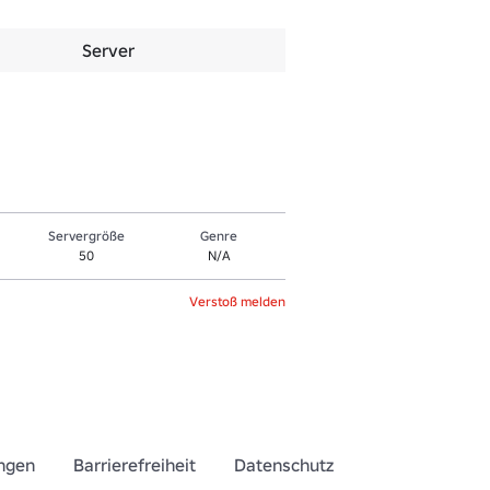
Server
Servergröße
Genre
50
N/A
Verstoß melden
ngen
Barrierefreiheit
Datenschutz