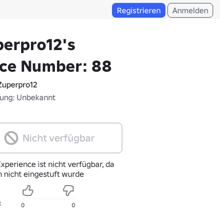
Registrieren
Anmelden
erpro12's
ace Number: 88
uperpro12
fung: Unbekannt
Nicht verfügbar
xperience ist nicht verfügbar, da
h nicht eingestuft wurde
t
0
0