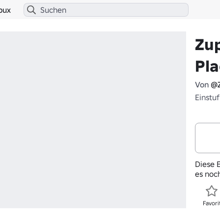
bux
Zup
Pl
Von
@Z
Einstu
Diese E
es noc
Favori