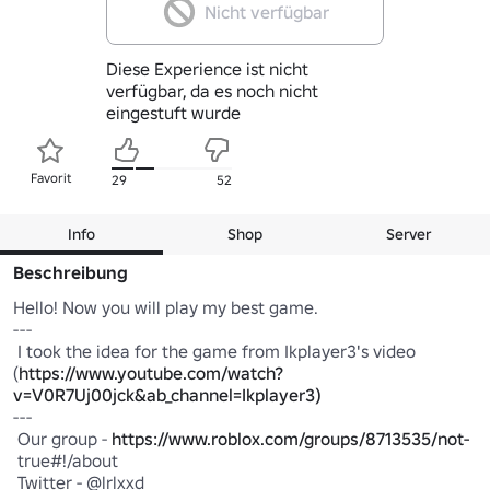
Nicht verfügbar
Diese Experience ist nicht
verfügbar, da es noch nicht
eingestuft wurde
Favorit
29
52
Info
Shop
Server
Beschreibung
Hello! Now you will play my best game.

---

 I took the idea for the game from Ikplayer3's video 
(
https://www.youtube.com/watch?
v=V0R7Uj00jck&ab_channel=Ikplayer3)
---

 Our group - 
https://www.roblox.com/groups/8713535/not-
 true#!/about

 Twitter - @lrlxxd