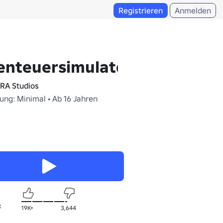
Registrieren
Anmelden
enteuersimulator
RA Studios
ung: Minimal • Ab 16 Jahren
t
19K+
3,644