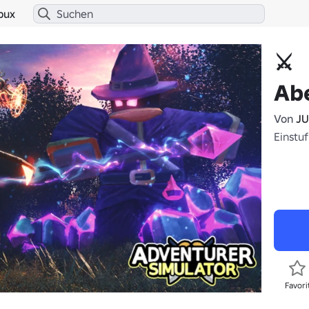
bux
⚔️
Ab
Von
JU
Einstuf
Favori