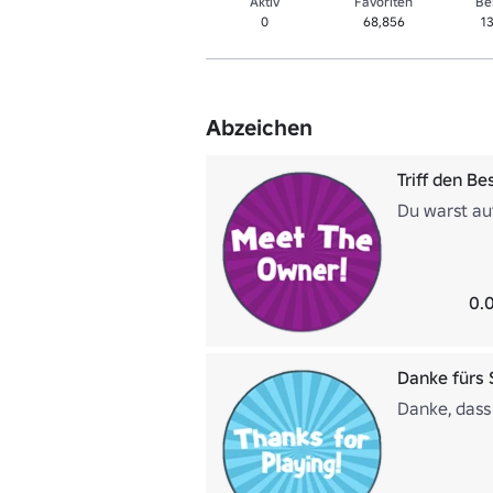
Aktiv
Favoriten
Be
0
68,856
1
Abzeichen
Triff den Bes
Du warst au
0.
Danke fürs 
Danke, dass