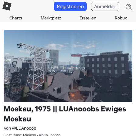
Registrieren
Anmelden
Charts
Marktplatz
Erstellen
Robux
Moskau, 1975 || LUAnooobs Ewiges
Moskau
Von
@LUAnooob
Einstufung: Minimal • Ab 16 Jahren