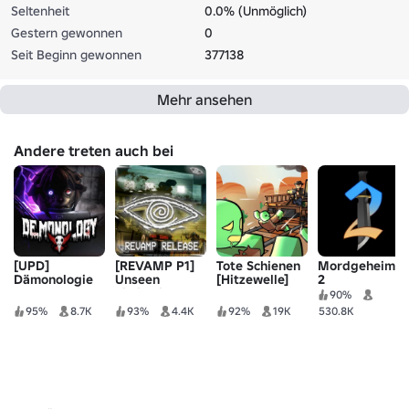
Seltenheit
0.0% (Unmöglich)
Gestern gewonnen
0
Seit Beginn gewonnen
377138
Mehr ansehen
Andere treten auch bei
[UPD]
[REVAMP P1]
Tote Schienen
Mordgeheimni
Dämonologie
Unseen
[Hitzewelle]
2
Liminality
90%
95%
8.7K
93%
4.4K
92%
19K
530.8K