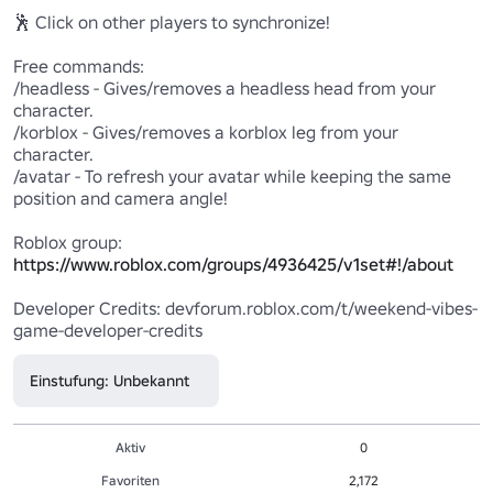
🕺 Click on other players to synchronize!

Free commands:

/headless - Gives/removes a headless head from your 
character.

/korblox - Gives/removes a korblox leg from your 
character.

/avatar - To refresh your avatar while keeping the same 
position and camera angle!

Roblox group: 
https://www.roblox.com/groups/4936425/v1set#!/about
Developer Credits: devforum.roblox.com/t/weekend-vibes-
Einstufung: Unbekannt
Aktiv
0
Favoriten
2,172