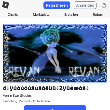
Registrieren
Anmelden
Charts
Marktplatz
Erstellen
Robux
ö÷ÿúóúóúäûäóëüü÷2ÿûêæóâ÷
Von
6 Star Studios
Einstufung: Moderat • Ab 16 Jahren