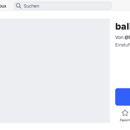
bux
bal
Von
@
Einstuf
Favori