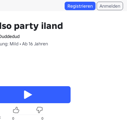
Registrieren
Anmelden
lso party iland
Duddedud
ung: Mild • Ab 16 Jahren
t
0
0