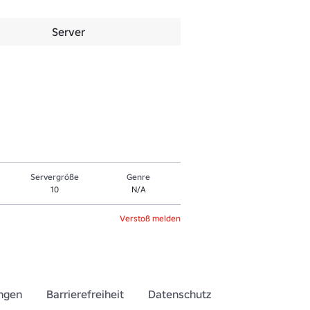
Server
Servergröße
Genre
10
N/A
Verstoß melden
ngen
Barrierefreiheit
Datenschutz