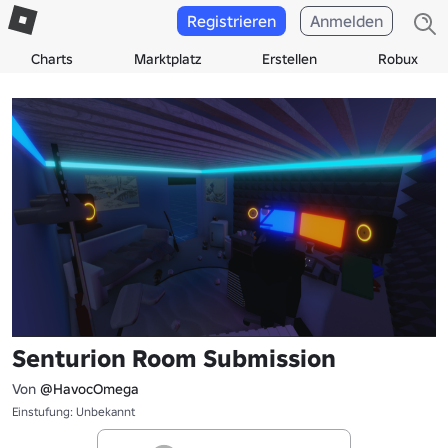
Registrieren
Anmelden
Charts
Marktplatz
Erstellen
Robux
Senturion Room Submission
Von
@HavocOmega
Einstufung: Unbekannt