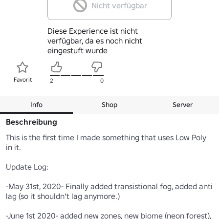
Nicht verfügbar
Diese Experience ist nicht
verfügbar, da es noch nicht
eingestuft wurde
Favorit
2
0
Info
Shop
Server
Beschreibung
This is the first time I made something that uses Low Poly 
in it.

Update Log:

-May 31st, 2020- Finally added transistional fog, added anti 
lag (so it shouldn't lag anymore.)

-June 1st 2020- added new zones, new biome (neon forest), 