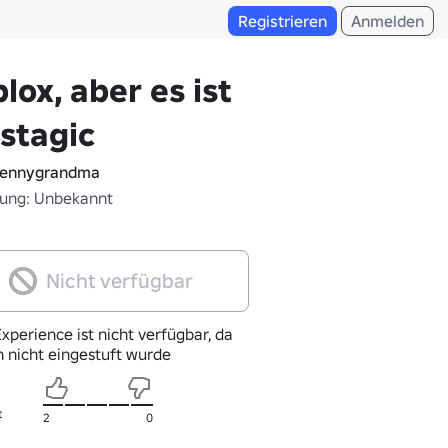
Registrieren
Anmelden
lox, aber es ist
stagic
ennygrandma
fung: Unbekannt
Nicht verfügbar
xperience ist nicht verfügbar, da
h nicht eingestuft wurde
t
2
0