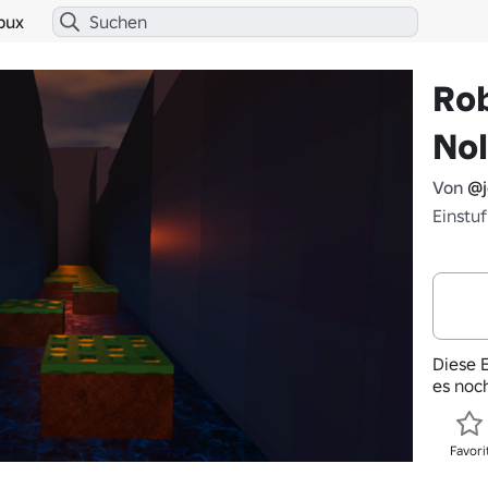
bux
Rob
Nol
Von
@j
Einstu
Diese E
es noc
Favori